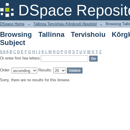
Browsing Tallinna Tervishoiu Kõrgkool
DSpace Reposit
DSpace Home
→
Tallinna Tervishoiu Kõrgkooli lõputööd
→
Browsing Talli
Browsing Tallinna Tervishoiu Kõrg
Subject
0-9
A
B
C
D
E
F
G
H
I
J
K
L
M
N
O
P
Q
R
S
T
U
V
W
X
Y
Z
Or enter first few letters:
Order:
Results:
Sorry, there are no results for this browse.